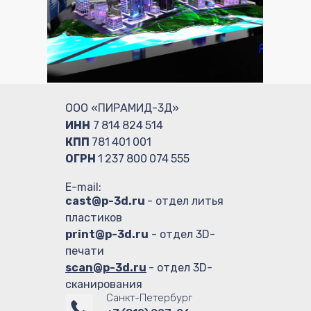
ООО «ПИРАМИД-3Д»
ИНН
7 814 824 514
КПП
781 401 001
ОГРН
1 237 800 074 555
E-mail:
cast@p-3d.ru
- отдел литья
пластиков
print@p-3d.ru
- отдел 3D-
печати
scan@p-3d.ru
- отдел 3D-
сканирования
Санкт-Петербург